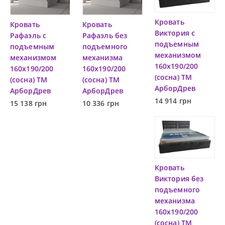
Кровать
Кровать
Кровать
Виктория c
Рафаэль c
Рафаэль без
подъемным
подъемным
подъемного
механизмом
механизмом
механизма
160х190/200
160х190/200
160х190/200
(сосна) ТМ
(сосна) ТМ
(сосна) ТМ
АрборДрев
АрборДрев
АрборДрев
14 914 грн
15 138 грн
10 336 грн
Кровать
Виктория без
подъемного
механизма
160х190/200
(сосна) ТМ