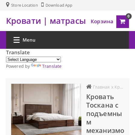
Store Location
Download App
0
Кровати | матрасы
Корзина
Menu
Translate
Главная
Powered by
Translate
Товары
Главная
x
Кровати
Матрасы
Кровать
Тоскана с
Кровати
подъемны
м
Комоды
механизмо