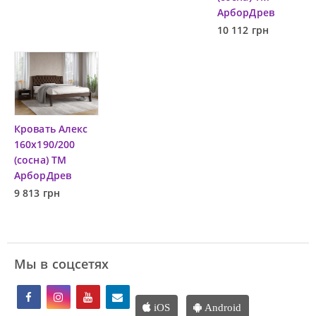
АрборДрев
10 112 грн
Кровать Алекс
160х190/200
(сосна) ТМ
АрборДрев
9 813 грн
Мы в соцсетях
iOS
Android