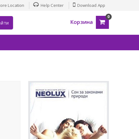
ore Location
Help Center
Download App
0
Корзина
айти