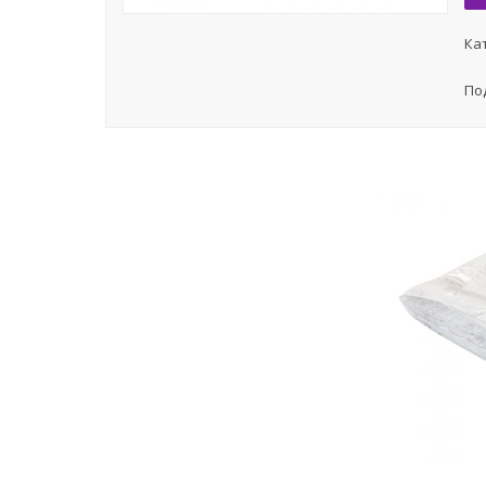
Ка
По