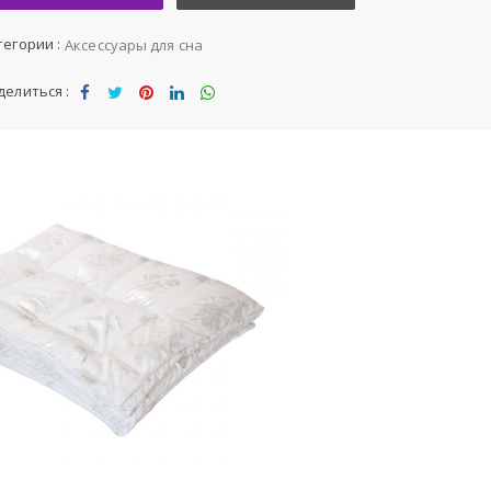
тегории :
Аксессуары для сна
делиться :
Sha
Tw
Sha
Sha
Sha
re
eet
re
re
re