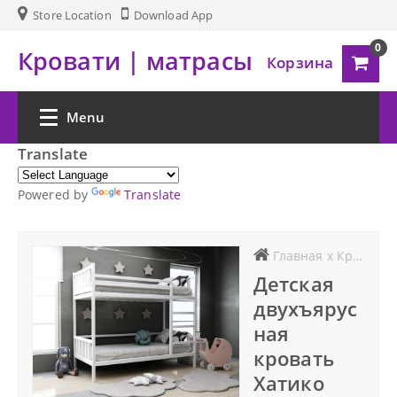
Store Location
Download App
0
Кровати | матрасы
Корзина
Menu
Translate
Главная
Powered by
Translate
Товары
Главная
x
Кровати
Матрасы
Детская
двухъярус
Кровати
ная
кровать
Комоды
Хатико