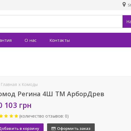
St
Н
антия
О нас
Контакты
Главная
x
Комоды
омод Регина 4Ш ТМ АрборДрев
0 103 грн
(количество отзывов: 0)
Добавить в корзину
Оформить заказ