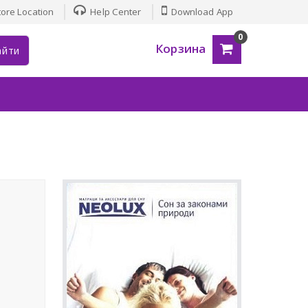
ore Location
Help Center
Download App
0
Корзина
айти