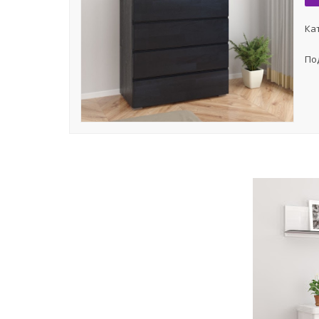
Ка
По