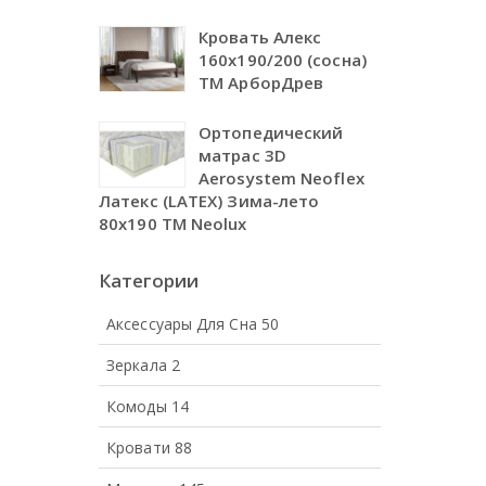
Кровать Алекс
160х190/200 (сосна)
ТМ АрборДрев
Ортопедический
матрас 3D
Aerosystem Neoflex
Латекс (LATEX) Зима-лето
80х190 TM Neolux
Категории
Аксессуары Для Сна
50
Зеркала
2
Комоды
14
Кровати
88