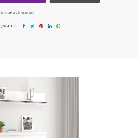
тегории :
Комоды
делиться :
Sha
Tw
Sha
Sha
Sha
re
eet
re
re
re